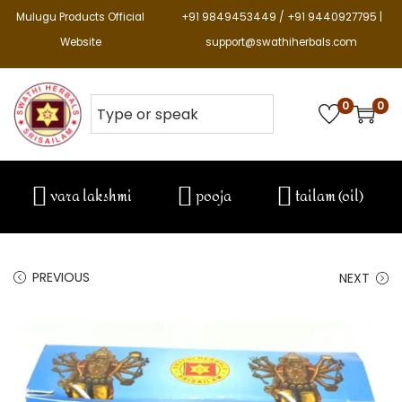
Mulugu Products Official
+91 9849453449 / +91 9440927795 |
Website
support@swathiherbals.com
0
0
vara lakshmi
pooja
tailam (oil)
PREVIOUS
NEXT