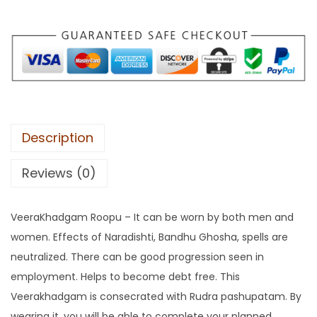
Description
Reviews (0)
VeeraKhadgam Roopu – It can be worn by both men and
women.
Effects of
Naradishti, Bandhu Ghosha, spells are
neutralized.
There can be good progression seen in
e
mployment.
Helps to become debt free.
This
Veerakhadgam is consecrated with Rudra pashupatam.
By
wearing it, you will be able to complete your planned