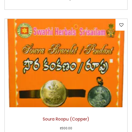
Soura Roopu (Copper)
₹
300.00