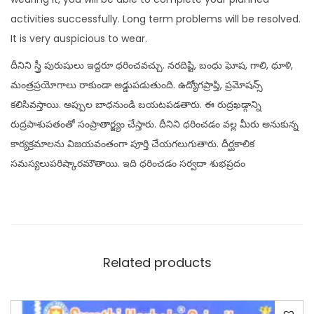
activities successfully.
Long term problems will be resolved.
It is very auspicious to wear.
దీనిని స్త్రీ పురుషులు ఇద్దరూ ధరించవచ్చు. నరదిష్టి, బంధు ఘోష, గాలి, ధూళి,
మంత్రప్రయోగాలు రాకుండా అడ్డుపడుతుంది. ఉద్యోగప్రాప్తి, ప్రమోషన్స్
కలిసివస్తాయి. అప్పుల బాధనుండి బయటపడతారు. ఈ రుద్రఖడ్గాన్ని
రుద్రపాశుపతంతో సంప్రాతార్జ్యం చేస్తారు. దీనిని ధరించడం వల్ల మీరు అనుకున్న
కార్యక్రమాలను విజయవంతంగా పూర్తి చేయగలుగుతారు. దీర్ఘకాలిక
సమస్యలుపరిష్కారమౌతాయి. ఇది ధరించడం సర్వదా శుభప్రదం
Related products