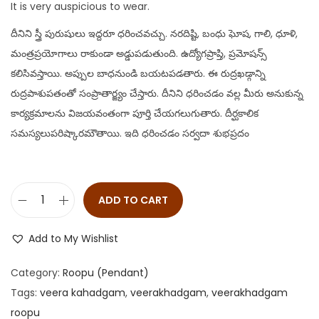
It is very auspicious to wear.
దీనిని స్త్రీ పురుషులు ఇద్దరూ ధరించవచ్చు. నరదిష్టి, బంధు ఘోష, గాలి, ధూళి,
మంత్రప్రయోగాలు రాకుండా అడ్డుపడుతుంది. ఉద్యోగప్రాప్తి, ప్రమోషన్స్
కలిసివస్తాయి. అప్పుల బాధనుండి బయటపడతారు. ఈ రుద్రఖడ్గాన్ని
రుద్రపాశుపతంతో సంప్రాతార్జ్యం చేస్తారు. దీనిని ధరించడం వల్ల మీరు అనుకున్న
కార్యక్రమాలను విజయవంతంగా పూర్తి చేయగలుగుతారు. దీర్ఘకాలిక
సమస్యలుపరిష్కారమౌతాయి. ఇది ధరించడం సర్వదా శుభప్రదం
ADD TO CART
Add to My Wishlist
Category:
Roopu (Pendant)
Tags:
veera kahadgam
,
veerakhadgam
,
veerakhadgam
roopu