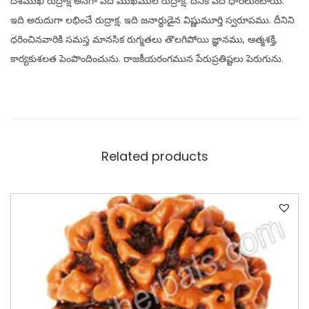
దశముఖి రుద్రాక్ష అనగా పది ముఖముల రుద్రాక్ష. దీనికి పది ధారలుంటాయి.
ఇది అరుదుగా లభించే రుద్రాక్ష. ఇది జనార్థుడైన విష్ణుమూర్తి స్వరూపము. దీనిని
ధరించినవారికి సమస్త మానసిక రుగ్మతలు తొలగిపోయి జ్ఞానము, ఆత్మశక్తి,
కార్యకుశలత పెంపొందించును. రాజకీయరంగమున పేరుప్రతిష్టలు పెరుగును.
Related products