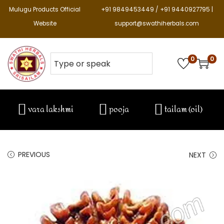
Mulugu Products Official
+91 9849453449 / +91 9440927795 |
Website
support@swathiherbals.com
0
0
vara lakshmi
pooja
tailam (oil)
PREVIOUS
NEXT