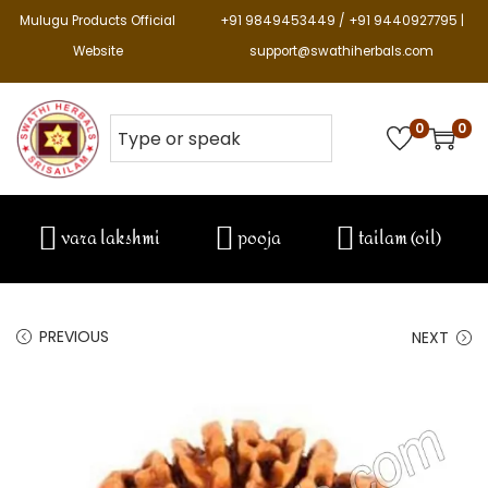
Mulugu Products Official
+91 9849453449 / +91 9440927795 |
Website
support@swathiherbals.com
0
0
vara lakshmi
pooja
tailam (oil)
PREVIOUS
NEXT