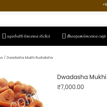
+9
agarbatti (incense sticks)
dhoopam (incense cup)
ha
/
Dwadasha Mukhi Rudraksha
Dwadasha Mukhi
₹
7,000.00