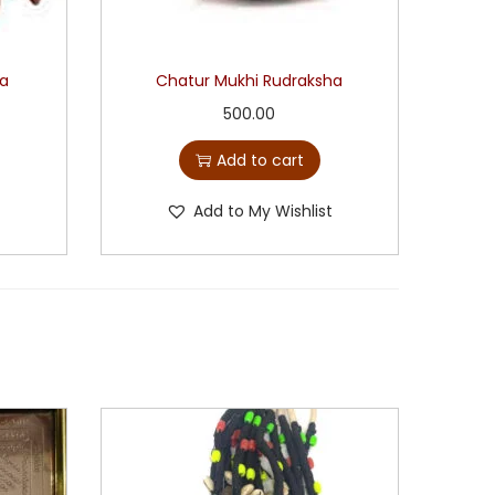
ha
Chatur Mukhi Rudraksha
500.00
Add to cart
t
Add to My Wishlist