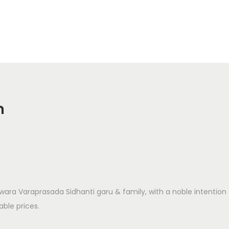
m
hwara Varaprasada Sidhanti garu & family, with a noble intentio
ble prices.