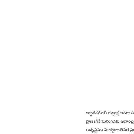
ద్వాదశముఖి రుద్రాక్ష అనగా 
ప్రాణకోటి మనుగడకు ఆధారమైన 
అదృష్టము సూర్యకాంతివలె ప్ర