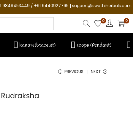
1 9849453449 / +91 9440927795 | support@swathiherbals.com
0
0
kanam (bracelet)
roopu (Pendant)
PREVIOUS
NEXT
 Rudraksha