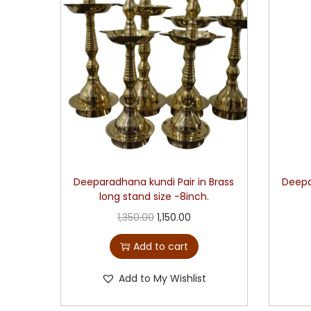
Deeparadhana kundi Pair in Brass
Deepa
long stand size -8inch.
1,350.00
1,150.00
Add to cart
Add to My Wishlist