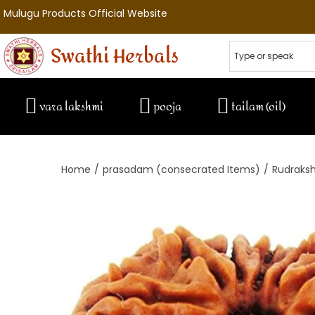
Mulugu Products Official Website
Swathi Herbals
vara lakshmi
pooja
tailam (oil)
Home
/
prasadam (consecrated Items)
/
Rudraks