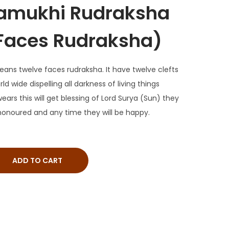
mukhi Rudraksha
Faces Rudraksha)
s twelve faces rudraksha. It have twelve clefts
rld wide dispelling all darkness of living things
ars this will get blessing of Lord Surya (Sun) they
e honoured and any time they will be happy.
ADD TO CART