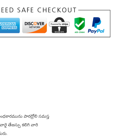
 అంధకారమును పారద్రోలి సమస్త
రై తేజస్సు కలిగి వారి
ురు.