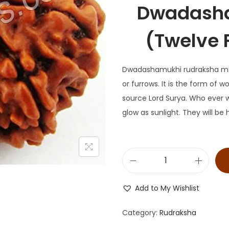
Dwadasha
(Twelve 
Dwadashamukhi rudraksha mean
or furrows. It is the form of wo
source Lord Surya. Who ever we
glow as sunlight. They will b
Add to My Wishlist
Category:
Rudraksha