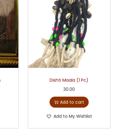
m
Dishti Maala (1 Pc)
30.00
Add to cart
t
Add to My Wishlist