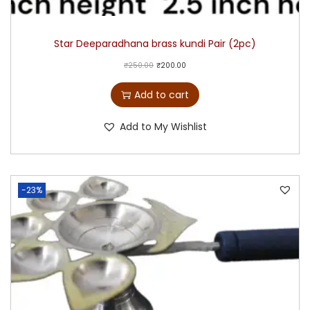
Star Deeparadhana brass kundi Pair (2pc)
₹
250.00
₹
200.00
Add to cart
Add to My Wishlist
-23%