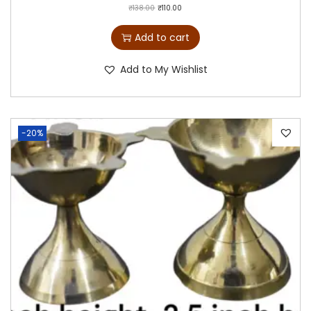
₹
138.00
₹
110.00
Add to cart
Add to My Wishlist
-20%