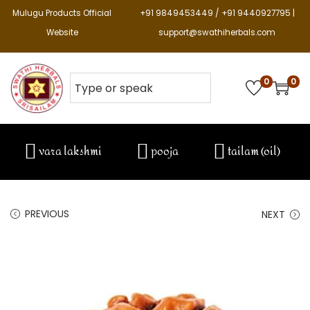
Mulugu Products Official
+91 9849453449 / +91 9440927795 |
Website
support@swathiherbals.com
0
0
vara lakshmi
pooja
tailam (oil)
PREVIOUS
NEXT