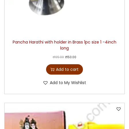
Pancha Harathi with holder in Brass 1pc size 1 -4inch
long
₹
195.00
₹
150.00
Add to cart
Add to My Wishlist