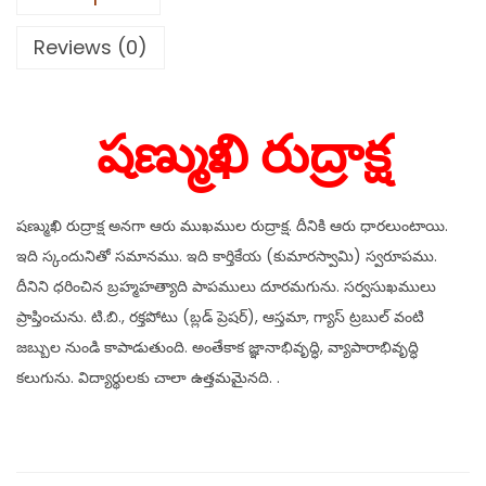
Reviews (0)
షణ్ముఖి రుద్రాక్ష
షణ్ముఖి రుద్రాక్ష అనగా ఆరు ముఖముల రుద్రాక్ష. దీనికి ఆరు ధారలుంటాయి.
ఇది స్కందునితో సమానము. ఇది కార్తికేయ (కుమారస్వామి) స్వరూపము.
దీనిని ధరించిన బ్రహ్మహత్యాది పాపములు దూరమగును. సర్వసుఖములు
ప్రాప్తించును. టి.బి., రక్తపోటు (బ్లడ్ ప్రెషర్), ఆస్తమా, గ్యాస్ ట్రబుల్ వంటి
జబ్బుల నుండి కాపాడుతుంది. అంతేకాక జ్ఞానాభివృద్ధి, వ్యాపారాభివృద్ధి
కలుగును. విద్యార్థులకు చాలా ఉత్తమమైనది. .